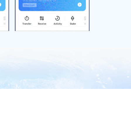
强化担当 科学谋划 高质
“华为智擎