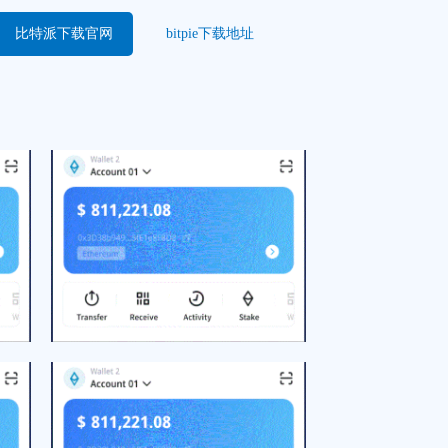
比特派下载官网
bitpie下载地址
满
邓州小麦开镰收割 拉开“
电子发比