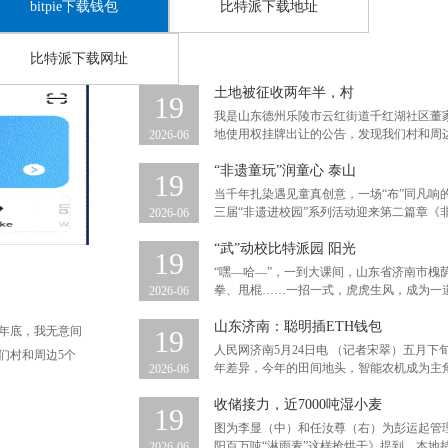
bitpie下载钱包
比特派下载地址
比特派下载网址
土地被征收两年半，村
19
我是山东德州乐陵市云红街道千红湖社区董家
地使用权挂牌出让的公告，发现我们村和周边5
2026-06
“非遗童玩”润童心 泰山
19
当千年扎染遇见童真创意，一场“布”同凡响
三届“非遗进校园”系列活动迎来第二篇章《非遗
2026-06
“武”动校比特派园 阳光
19
“嘿—哈—”，一到大课间，山东省济南市槐
拳、甩棍……一招一式，虎虎生风，成为一道亮
2026-06
山东济南：聪明插ETH钱包
4年底，我无意间
19
人民网济南5月24日电 （记者宋翠）五月
们村和周边5个
年差异，今年的田间地头，智能农机成为主角。 
2026-06
收储接力，近7000吨湿小麦
19
图为李显（中）和任汝尊（右）为彭运起管理
阳百万吨“淋雨麦”这样抢烘干》提到，本地持续
2026-06