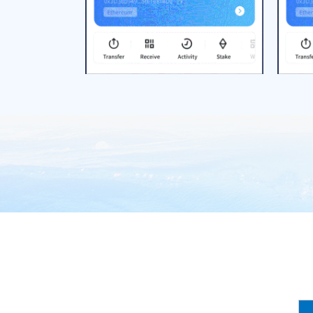
坊钱包-1
​“三夏”大忙在即 河南