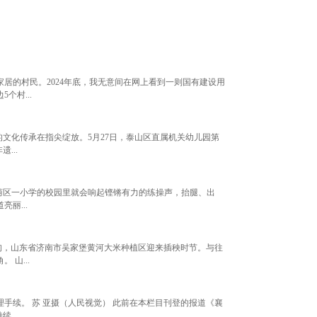
居的村民。2024年底，我无意间在网上看到一则国有建设用
个村...
的文化传承在指尖绽放。5月27日，泰山区直属机关幼儿园第
...
荫区一小学的校园里就会响起铿锵有力的练操声，抬腿、出
丽...
下旬，山东省济南市吴家堡黄河大米种植区迎来插秧时节。与往
山...
手续。 苏 亚摄（人民视觉） 此前在本栏目刊登的报道《襄
...