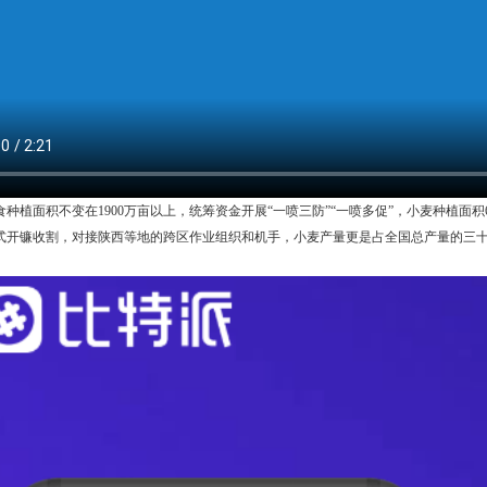
食种植面积不变在1900万亩以上，统筹资金开展“一喷三防”“一喷多促”，小麦种植面
式开镰收割，对接陕西等地的跨区作业组织和机手，小麦产量更是占全国总产量的三