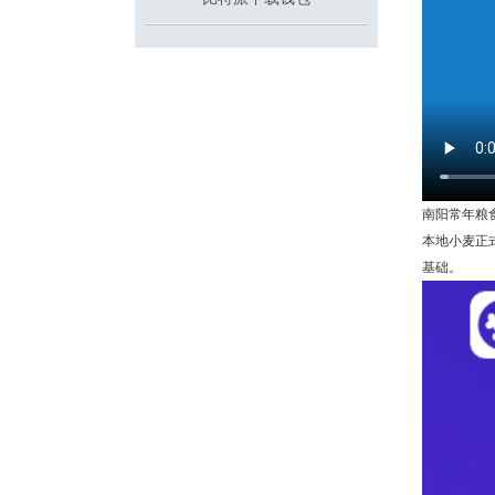
南阳常年粮
本地小麦正
基础。