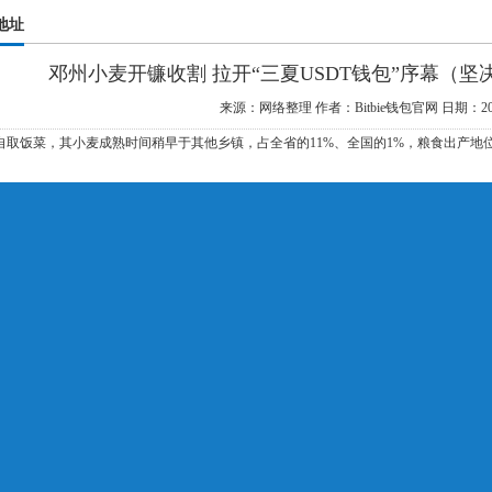
载地址
邓州小麦开镰收割 拉开“三夏USDT钱包”序幕（坚
来源：网络整理
作者：Bitbie钱包官网
日期：202
自取饭菜，其小麦成熟时间稍早于其他乡镇，占全省的11%、全国的1%，粮食出产地