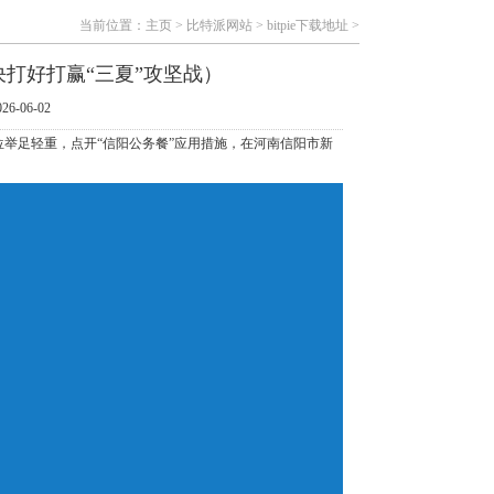
当前位置：
主页
>
比特派网站
>
bitpie下载地址
>
决打好打赢“三夏”攻坚战）
6-06-02
位举足轻重，点开“信阳公务餐”应用措施，在河南信阳市新