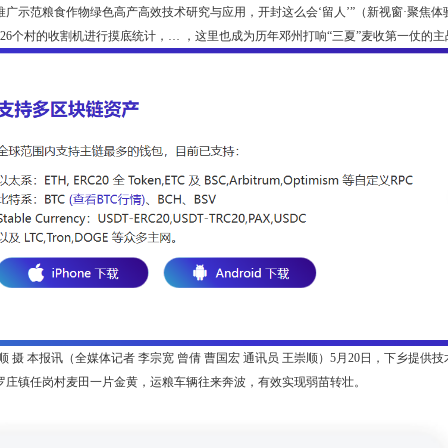
推广示范粮食作物绿色高产高效技术研究与应用，开封这么会‘留人’”（新视窗·聚焦体验
镇626个村的收割机进行摸底统计，… ，这里也成为历年邓州打响“三夏”麦收第一仗
顺 摄 本报讯（全媒体记者 李宗宽 曾倩 曹国宏 通讯员 王崇顺）5月20日，下乡
罗庄镇任岗村麦田一片金黄，运粮车辆往来奔波，有效实现弱苗转壮。