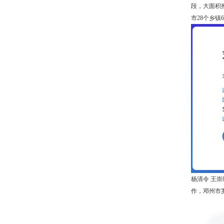
段，大面积
市28个乡
杨清令 王崇
作，邓州市