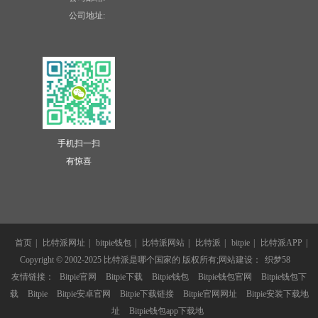
公司地址:
手机扫一扫
有惊喜
首页
|
比特派网址
|
bitpie钱包
|
比特派网站
|
比特派
|
bitpie
|
比特派APP
|
Copyright © 2002-2025 比特派是哪个国家的 版权所有;网站建设：
织梦58
友情链接：
Bitpie官网
Bitpie下载
Bitpie钱包
Bitpie钱包官网
Bitpie钱包下
载
Bitpie
Bitpie安卓官网
Bitpie下载链接
Bitpie官网网址
Bitpie安装下载地
址
Bitpie钱包app下载地