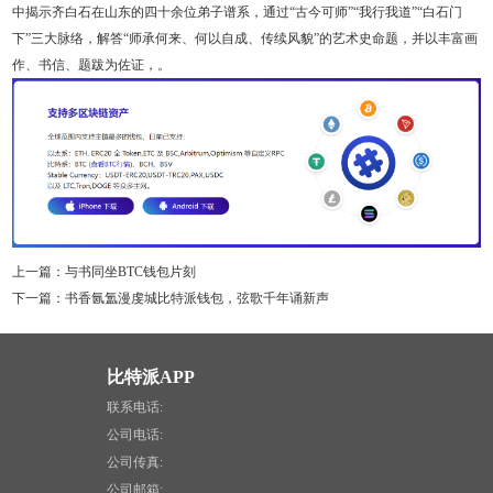
中揭示齐白石在山东的四十余位弟子谱系，通过“古今可师”“我行我道”“白石门
下”三大脉络，解答“师承何来、何以自成、传续风貌”的艺术史命题，并以丰富画
作、书信、题跋为佐证，。
上一篇：
与书同坐BTC钱包片刻
下一篇：
书香氤氲漫虔城比特派钱包，弦歌千年诵新声
比特派APP
联系电话:
公司电话:
公司传真:
公司邮箱: