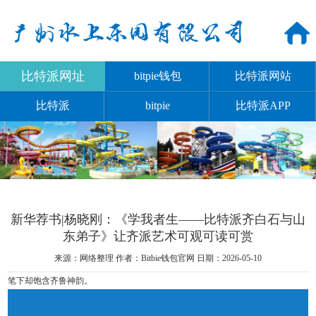
比特派网址
bitpie钱包
比特派网站
比特派
bitpie
比特派APP
新华荐书|杨晓刚：《学我者生——比特派齐白石与山
东弟子》让齐派艺术可观可读可赏
来源：网络整理
作者：Bitbie钱包官网
日期：2026-05-10
笔下却饱含齐鲁神韵。