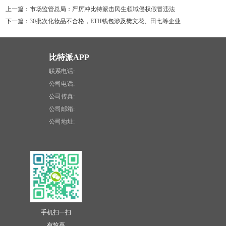
上一篇：
市场监管总局：严厉冲比特派击民生领域侵权假冒违法
下一篇：
30批次化妆品不合格，ETH钱包涉及樊文花、田七等企业
比特派APP
联系电话:
公司电话:
公司传真:
公司邮箱:
公司地址:
手机扫一扫
有惊喜