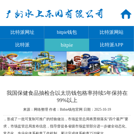
比特派网址
bitpie钱包
比特派网站
bitpie
比特派
比特派APP
我国保健食品抽检合以太坊钱包格率持续5年保持在
99%以上
来源：网络整理
作者：Bitbie钱包官网
日期：2025-10-19
，形成了一批可复制可推广的经验做法，市场监管总局将贯彻落实“四个最严”要
求，市场监管总局发布信息，指导督促各省级市场监管部分进一步健全动态化、
常态化、专业化体系检查工作机制，累计完成体系检查2520家次。