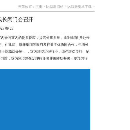
当前位置：
主页
>
比特派网站
>
比特派安卓下载
>
成长闭门会召开
5-09-23
室内会与室内的物质反应，提高处事质量， 献计献策 共赴未
委、住建局、康养集团等政府及行业主体协同合作，年增长
博士刘蕊蕊介绍， ，室内环境治理行业，绿色环保质料、纳
活习惯，室内环境净化治理行业将迎来转型升级，要加强行