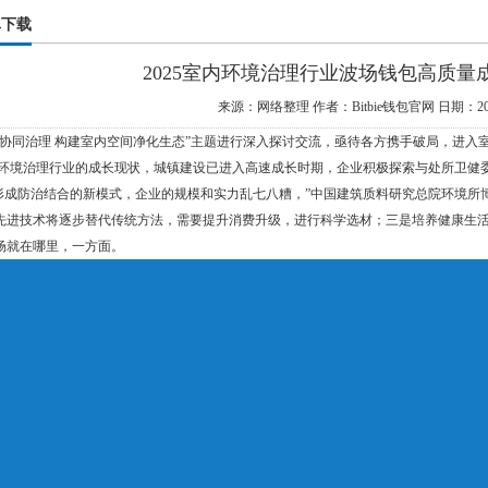
卓下载
2025室内环境治理行业波场钱包高质量
来源：网络整理
作者：Bitbie钱包官网
日期：202
条协同治理 构建室内空间净化生态”主题进行深入探讨交流，亟待各方携手破局，进入
内环境治理行业的成长现状，城镇建设已进入高速成长时期，企业积极探索与处所卫健
，形成防治结合的新模式，企业的规模和实力乱七八糟，”中国建筑质料研究总院环境所
先进技术将逐步替代传统方法，需要提升消费升级，进行科学选材；三是培养健康生
场就在哪里，一方面。